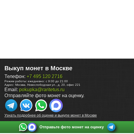
Выкуп монет в Москве
Телефон:
+7 495 120 2716
Режим работы:
ежедневно: с 9:00 до 21:00
Адрес:
Москва
,
Новослободская ул., д. 20, офис 221
Email:
pokupka@raritetus.ru
Отправляйте фото монет на оценку.
Узнать подробнее об оценке и выкупе монет в Москве
Отправьте фото монет на оценку
Выкуп монет в Санкт-Петербурге