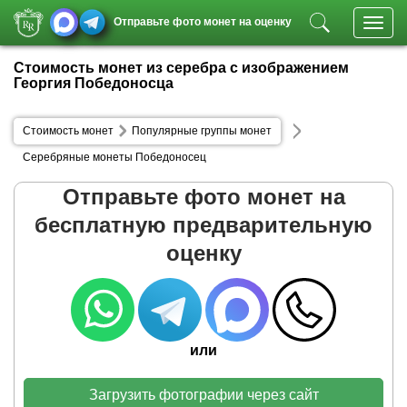
Отправьте фото монет на оценку
Toggl
navig
Стоимость монет из серебра с изображением
Георгия Победоносца
Стоимость монет
Популярные группы монет
Серебряные монеты Победоносец
Отправьте фото монет на
бесплатную предварительную
оценку
или
Загрузить фотографии через сайт