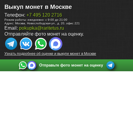
Выкуп монет в Москве
Телефон:
+7 495 120 2716
Режим работы:
ежедневно: с 9:00 до 21:00
Адрес:
Москва
,
Новослободская ул., д. 20, офис 221
Email:
pokupka@raritetus.ru
Отправляйте фото монет на оценку.
Узнать подробнее об оценке и выкупе монет в Москве
Отправьте фото монет на оценку
Выкуп монет в Санкт-Петербурге
Телефон:
+7 812 748 2349
Режим работы:
ежедневно: с 9:00 до 21:00
Адрес:
Санкт-Петербург
,
Ул. Садовая 38, ТД купца Яковлева, этаж 2, офис 211 (м.
Садовая, м. Спасская, м. Сенная Площадь)
Email:
spb@raritetus.ru
Выкуп монет в Нижнем Новгороде
Телефон:
+7 831 420-63-39
Режим работы:
ежедневно: с 9:00 до 21:00
Адрес:
Нижний Новгород
,
Площадь Максима Горького, дом 4/2, этаж 2, офис 8