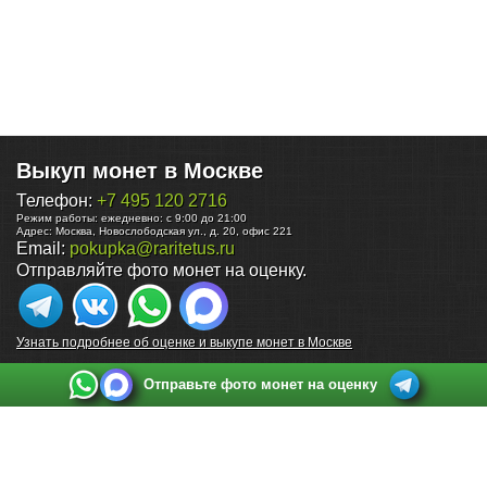
Выкуп монет в Москве
Телефон:
+7 495 120 2716
Режим работы:
ежедневно: с 9:00 до 21:00
Адрес:
Москва
,
Новослободская ул., д. 20, офис 221
Email:
pokupka@raritetus.ru
Отправляйте фото монет на оценку.
Узнать подробнее об оценке и выкупе монет в Москве
Отправьте фото монет на оценку
Выкуп монет в Санкт-Петербурге
Телефон:
+7 812 748 2349
Режим работы:
ежедневно: с 9:00 до 21:00
Адрес:
Санкт-Петербург
,
Ул. Садовая 38, ТД купца Яковлева, этаж 2, офис 211 (м.
Садовая, м. Спасская, м. Сенная Площадь)