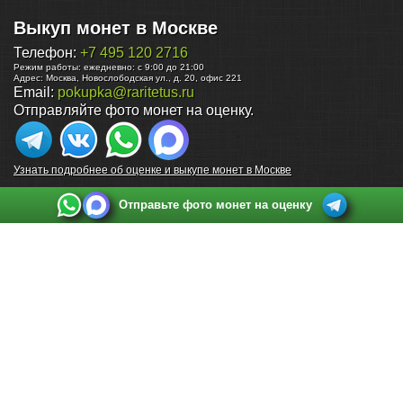
Выкуп монет в Москве
Телефон:
+7 495 120 2716
Режим работы:
ежедневно: с 9:00 до 21:00
Адрес:
Москва
,
Новослободская ул., д. 20, офис 221
Email:
pokupka@raritetus.ru
Отправляйте фото монет на оценку.
Узнать подробнее об оценке и выкупе монет в Москве
Отправьте фото монет на оценку
Выкуп монет в Санкт-Петербурге
Телефон:
+7 812 748 2349
Режим работы:
ежедневно: с 9:00 до 21:00
Адрес:
Санкт-Петербург
,
Ул. Садовая 38, ТД купца Яковлева, этаж 2, офис 211 (м.
Садовая, м. Спасская, м. Сенная Площадь)
Email:
spb@raritetus.ru
Выкуп монет в Нижнем Новгороде
Телефон:
+7 831 420-63-39
Режим работы:
ежедневно: с 9:00 до 21:00