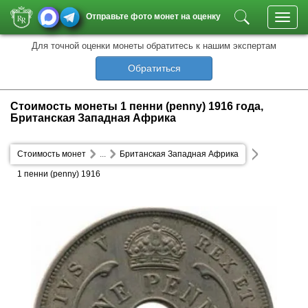
Отправьте фото монет на оценку
Toggl
navig
Для точной оценки монеты обратитесь к нашим экспертам
Обратиться
Стоимость монеты 1 пенни (penny) 1916 года,
Британская Западная Африка
Стоимость монет
...
Британская Западная Африка
1 пенни (penny) 1916