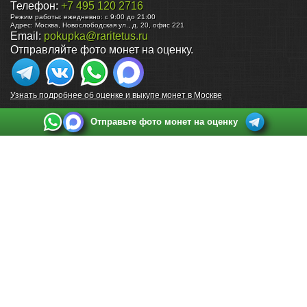
Телефон:
+7 495 120 2716
Режим работы:
ежедневно: с 9:00 до 21:00
Адрес:
Москва
,
Новослободская ул., д. 20, офис 221
Email:
pokupka@raritetus.ru
Отправляйте фото монет на оценку.
Узнать подробнее об оценке и выкупе монет в Москве
Отправьте фото монет на оценку
Выкуп монет в Санкт-Петербурге
Телефон:
+7 812 748 2349
Режим работы:
ежедневно: с 9:00 до 21:00
Адрес:
Санкт-Петербург
,
Ул. Садовая 38, ТД купца Яковлева, этаж 2, офис 211 (м.
Садовая, м. Спасская, м. Сенная Площадь)
Email:
spb@raritetus.ru
Выкуп монет в Нижнем Новгороде
Телефон:
+7 831 420-63-39
Режим работы:
ежедневно: с 9:00 до 21:00
Адрес:
Нижний Новгород
,
Площадь Максима Горького, дом 4/2, этаж 2, офис 8
Email:
nizhnij-novgorod@raritetus.ru