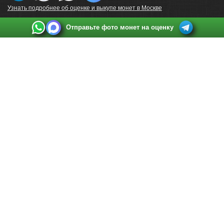
Узнать подробнее об оценке и выкупе монет в Москве
Отправьте фото монет на оценку
Выкуп монет в Санкт-Петербурге
Телефон:
+7 812 748 2349
Режим работы:
ежедневно: с 9:00 до 21:00
Адрес:
Санкт-Петербург
,
Ул. Садовая 38, ТД купца Яковлева, этаж 2, офис 211 (м.
Садовая, м. Спасская, м. Сенная Площадь)
Email:
spb@raritetus.ru
Выкуп монет в Нижнем Новгороде
Телефон:
+7 831 420-63-39
Режим работы:
ежедневно: с 9:00 до 21:00
Адрес:
Нижний Новгород
,
Площадь Максима Горького, дом 4/2, этаж 2, офис 8
Email:
nizhnij-novgorod@raritetus.ru
Выкуп монет в Новосибирске
Телефон:
+7 383 383 0921
Режим работы:
вТ-СБ: с 10:00 до 19:00
Адрес:
Новосибирск
,
Красный проспект 79 (БЦ Зелёные купола), офис 204 (м.
Гагаринская)
Email:
pokupka@raritetus.ru