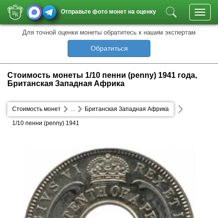
Отправьте фото монет на оценку
Toggl
navig
Для точной оценки монеты обратитесь к нашим экспертам
Обратиться
Стоимость монеты 1/10 пенни (penny) 1941 года,
Британская Западная Африка
Стоимость монет
...
Британская Западная Африка
1/10 пенни (penny) 1941