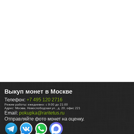
Выкуп монет в Москве
Телефон:
+7 495 120 2716
Режим работы:
ежедневно: с 9:00 до 21:00
Адрес:
Москва
,
Новослободская ул., д. 20, офис 221
Email:
pokupka@raritetus.ru
Отправляйте фото монет на оценку.