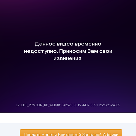
Продать монеты Британской Западной Африки