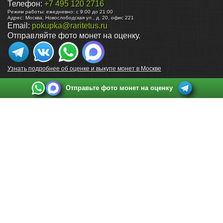
Телефон:
+7 495 120 2716
Режим работы:
ежедневно: с 9:00 до 21:00
Адрес:
Москва
,
Новослободская ул., д. 20, офис 221
Email:
pokupka@raritetus.ru
Отправляйте фото монет на оценку.
Узнать подробнее об оценке и выкупе монет в Москве
Отправьте фото монет на оценку
Выкуп монет в Санкт-Петербурге
Телефон:
+7 812 748 2349
Режим работы:
ежедневно: с 9:00 до 21:00
Адрес:
Санкт-Петербург
,
Ул. Садовая 38, ТД купца Яковлева, этаж 2, офис 211 (м.
Садовая, м. Спасская, м. Сенная Площадь)
Email:
spb@raritetus.ru
Выкуп монет в Нижнем Новгороде
Телефон:
+7 831 420-63-39
Режим работы:
ежедневно: с 9:00 до 21:00
Адрес:
Нижний Новгород
,
Площадь Максима Горького, дом 4/2, этаж 2, офис 8
Email:
nizhnij-novgorod@raritetus.ru