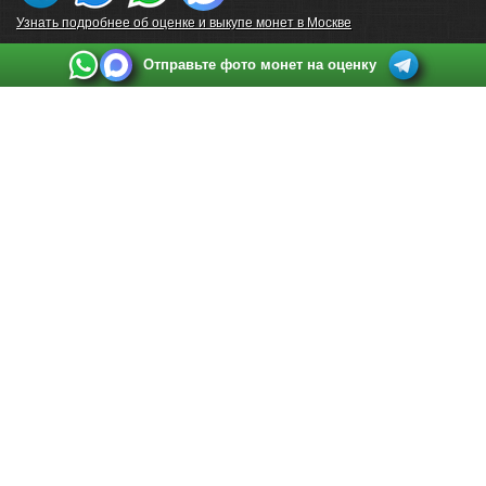
Узнать подробнее об оценке и выкупе монет в Москве
Отправьте фото монет на оценку
Выкуп монет в Санкт-Петербурге
Телефон:
+7 812 748 2349
Режим работы:
ежедневно: с 9:00 до 21:00
Адрес:
Санкт-Петербург
,
Ул. Садовая 38, ТД купца Яковлева, этаж 2, офис 211 (м.
Садовая, м. Спасская, м. Сенная Площадь)
Email:
spb@raritetus.ru
Выкуп монет в Нижнем Новгороде
Телефон:
+7 831 420-63-39
Режим работы:
ежедневно: с 9:00 до 21:00
Адрес:
Нижний Новгород
,
Площадь Максима Горького, дом 4/2, этаж 2, офис 8
Email:
nizhnij-novgorod@raritetus.ru
Выкуп монет в Новосибирске
Телефон:
+7 383 383 0921
Режим работы:
вТ-СБ: с 10:00 до 19:00
Адрес:
Новосибирск
,
Красный проспект 79 (БЦ Зелёные купола), офис 204 (м.
Гагаринская)
Email:
pokupka@raritetus.ru