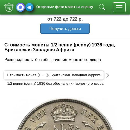
Отправьте фото монет на оценку
Toggl
navig
от 722
до 722 р.
Получить деньги
Стоимость монеты 1/2 пенни (penny) 1936 года,
Британская Западная Африка
Разновидность: без обозначения монетного двора
Стоимость монет
...
Британская Западная Африка
1/2 пенни (penny) 1936 без обозначения монетного двора