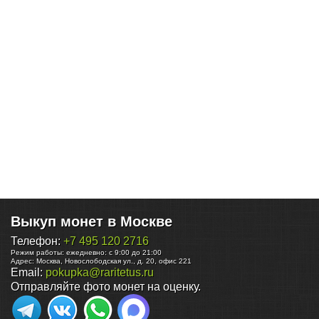
Выкуп монет в Москве
Телефон:
+7 495 120 2716
Режим работы:
ежедневно: с 9:00 до 21:00
Адрес:
Москва
,
Новослободская ул., д. 20, офис 221
Email:
pokupka@raritetus.ru
Отправляйте фото монет на оценку.