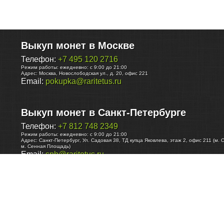
Выкуп монет в Москве
Телефон:
+7 495 120 2716
Режим работы:
ежедневно: с 9:00 до 21:00
Адрес:
Москва
,
Новослободская ул., д. 20, офис 221
Email:
pokupka@raritetus.ru
Выкуп монет в Санкт-Петербурге
Телефон:
+7 812 748 2349
Режим работы:
ежедневно: с 9:00 до 21:00
Адрес:
Санкт-Петербург
,
Ул. Садовая 38, ТД купца Яковлева, этаж 2, офис 211 (м. 
м. Сенная Площадь)
Email:
spb@raritetus.ru
Выкуп монет в Нижнем Новгороде
Телефон:
+7 831 420-63-39
Режим работы:
ежедневно: с 9:00 до 21:00
Адрес:
Нижний Новгород
,
Площадь Максима Горького, дом 4/2, этаж 2, офис 8
Email:
nizhnij-novgorod@raritetus.ru