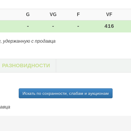
G
VG
F
VF
-
-
-
416
, удержанную с продавца
РАЗНОВИДНОСТИ
Искать по сохранности, слабам и аукционам
давца