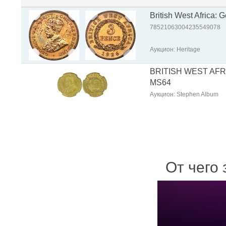
British West Africa
78521063004235549078
Аукцион: Heritage
BRITISH WEST AFRICA
MS64
Аукцион: Stephen Album
От чего 