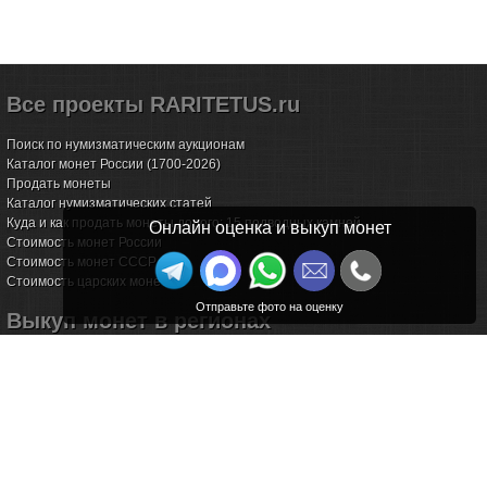
Все проекты RARITETUS.ru
Поиск по нумизматическим аукционам
Каталог монет России (1700-2026)
Продать монеты
Каталог нумизматических статей
Куда и как продать монеты дорого: 15 подводных камней
Онлайн оценка и выкуп монет
Стоимость монет России
Стоимость монет СССР
Стоимость царских монет
Выкуп монет в регионах
Волгоград
Воронеж
Екатеринбург
Иркутск
Казань
Калининград
Калуга