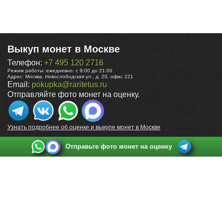
Выкуп монет в Москве
Телефон:
+7 495 120 2716
Режим работы:
ежедневно: с 9:00 до 21:00
Адрес:
Москва
,
Новослободская ул., д. 20, офис 221
Email:
pokupka@raritetus.ru
Отправляйте фото монет на оценку.
Узнать подробнее об оценке и выкупе монет в Москве
Отправьте фото монет на оценку
Выкуп монет в Санкт-Петербурге
Телефон:
+7 812 748 2349
Режим работы:
ежедневно: с 9:00 до 21:00
Адрес:
Санкт-Петербург
,
Ул. Садовая 38, ТД купца Яковлева, этаж 2, офис 211 (м.
Садовая, м. Спасская, м. Сенная Площадь)
Email:
spb@raritetus.ru