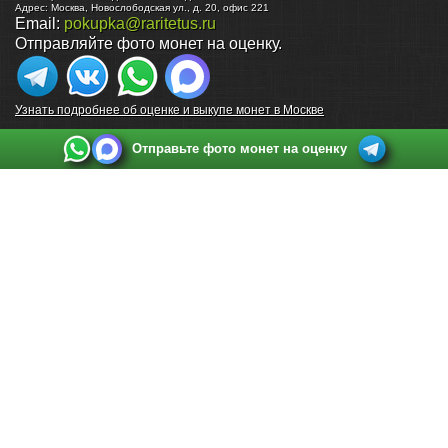
Адрес:
Москва
,
Новослободская ул., д. 20, офис 221
Email:
pokupka@raritetus.ru
Отправляйте фото монет на оценку.
Узнать подробнее об оценке и выкупе монет в Москве
Отправьте фото монет на оценку
Выкуп монет в Санкт-Петербурге
Телефон:
+7 812 748 2349
Режим работы:
ежедневно: с 9:00 до 21:00
Адрес:
Санкт-Петербург
,
Ул. Садовая 38, ТД купца Яковлева, этаж 2, офис 211 (м.
Садовая, м. Спасская, м. Сенная Площадь)
Email:
spb@raritetus.ru
Выкуп монет в Нижнем Новгороде
Телефон:
+7 831 420-63-39
Режим работы:
ежедневно: с 9:00 до 21:00
Адрес:
Нижний Новгород
,
Площадь Максима Горького, дом 4/2, этаж 2, офис 8
Email:
nizhnij-novgorod@raritetus.ru