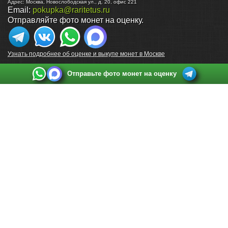
Адрес:
Москва
,
Новослободская ул., д. 20, офис 221
Email:
pokupka@raritetus.ru
Отправляйте фото монет на оценку.
Узнать подробнее об оценке и выкупе монет в Москве
Отправьте фото монет на оценку
Выкуп монет в Санкт-Петербурге
Телефон:
+7 812 748 2349
Режим работы:
ежедневно: с 9:00 до 21:00
Адрес:
Санкт-Петербург
,
Ул. Садовая 38, ТД купца Яковлева, этаж 2, офис 211 (м.
Садовая, м. Спасская, м. Сенная Площадь)
Email:
spb@raritetus.ru
Выкуп монет в Нижнем Новгороде
Телефон:
+7 831 420-63-39
Режим работы:
ежедневно: с 9:00 до 21:00
Адрес:
Нижний Новгород
,
Площадь Максима Горького, дом 4/2, этаж 2, офис 8
Email:
nizhnij-novgorod@raritetus.ru
Выкуп монет в Новосибирске