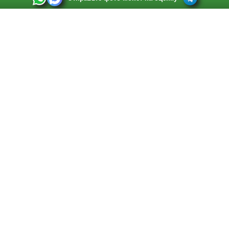
Выкуп монет в Санкт-Петербурге
Телефон:
+7 812 748 2349
Режим работы:
ежедневно: с 9:00 до 21:00
Адрес:
Санкт-Петербург
,
Ул. Садовая 38, ТД купца Яковлева, этаж 2, офис 211 (м.
Садовая, м. Спасская, м. Сенная Площадь)
Email:
spb@raritetus.ru
Выкуп монет в Нижнем Новгороде
Телефон:
+7 831 420-63-39
Режим работы:
ежедневно: с 9:00 до 21:00
Адрес:
Нижний Новгород
,
Площадь Максима Горького, дом 4/2, этаж 2, офис 8
Email:
nizhnij-novgorod@raritetus.ru
Выкуп монет в Новосибирске
Телефон:
+7 383 383 0921
Режим работы:
вТ-СБ: с 10:00 до 19:00
Адрес:
Новосибирск
,
Красный проспект 79 (БЦ Зелёные купола), офис 204 (м.
Гагаринская)
Email:
pokupka@raritetus.ru
Выкуп монет в Краснодаре