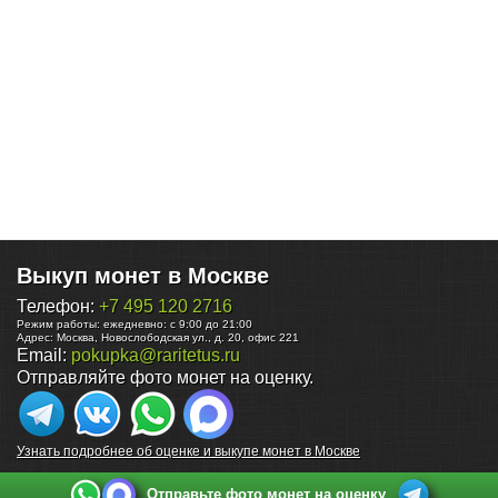
Выкуп монет в Москве
Телефон:
+7 495 120 2716
Режим работы:
ежедневно: с 9:00 до 21:00
Адрес:
Москва
,
Новослободская ул., д. 20, офис 221
Email:
pokupka@raritetus.ru
Отправляйте фото монет на оценку.
Узнать подробнее об оценке и выкупе монет в Москве
Отправьте фото монет на оценку