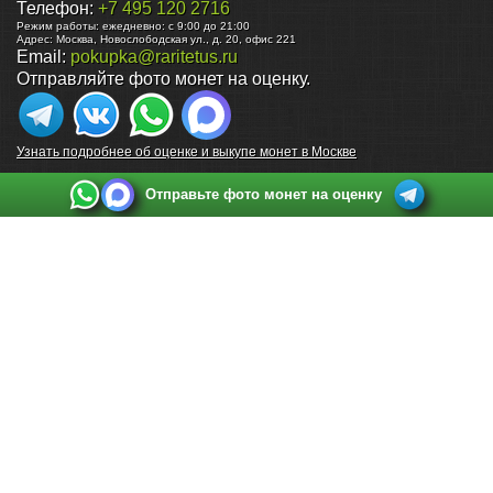
Телефон:
+7 495 120 2716
Режим работы:
ежедневно: с 9:00 до 21:00
Адрес:
Москва
,
Новослободская ул., д. 20, офис 221
Email:
pokupka@raritetus.ru
Отправляйте фото монет на оценку.
Узнать подробнее об оценке и выкупе монет в Москве
Отправьте фото монет на оценку
Выкуп монет в Санкт-Петербурге
Телефон:
+7 812 748 2349
Режим работы:
ежедневно: с 9:00 до 21:00
Адрес:
Санкт-Петербург
,
Ул. Садовая 38, ТД купца Яковлева, этаж 2, офис 211 (м.
Садовая, м. Спасская, м. Сенная Площадь)
Email:
spb@raritetus.ru
Выкуп монет в Нижнем Новгороде
Телефон:
+7 831 420-63-39
Режим работы:
ежедневно: с 9:00 до 21:00
Адрес:
Нижний Новгород
,
Площадь Максима Горького, дом 4/2, этаж 2, офис 8
Email:
nizhnij-novgorod@raritetus.ru