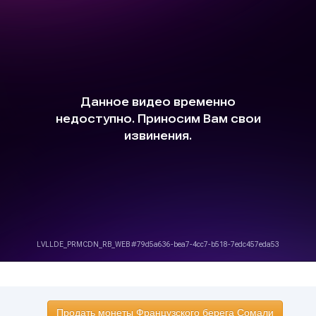
Продать монеты Французского берега Сомали