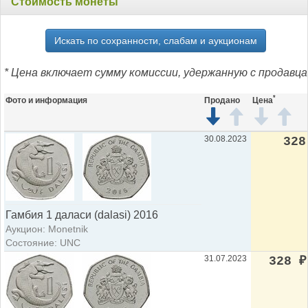
Стоимость монеты
Искать по сохранности, слабам и аукционам
* Цена включает сумму комиссии, удержанную с продавца
*
Фото и информация
Продано
Цена
30.08.2023
328
Гамбия 1 даласи (dalasi) 2016
Аукцион: Monetnik
Состояние: UNC
31.07.2023
328
₽