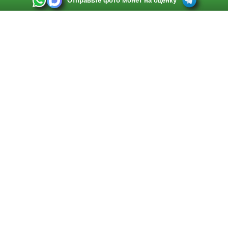
Отправьте фото монет на оценку
Выкуп монет в Санкт-Петербурге
Телефон:
+7 812 748 2349
Режим работы:
ежедневно: с 9:00 до 21:00
Адрес:
Санкт-Петербург
,
Ул. Садовая 38, ТД купца Яковлева, этаж 2, офис 211 (м.
Садовая, м. Спасская, м. Сенная Площадь)
Email:
spb@raritetus.ru
Выкуп монет в Нижнем Новгороде
Телефон:
+7 831 420-63-39
Режим работы:
ежедневно: с 9:00 до 21:00
Адрес:
Нижний Новгород
,
Площадь Максима Горького, дом 4/2, этаж 2, офис 8
Email:
nizhnij-novgorod@raritetus.ru
Выкуп монет в Новосибирске
Телефон:
+7 383 383 0921
Режим работы:
вТ-СБ: с 10:00 до 19:00
Адрес:
Новосибирск
,
Красный проспект 79 (БЦ Зелёные купола), офис 204 (м.
Гагаринская)
Email:
pokupka@raritetus.ru