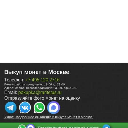
Выкуп монет в Москве
Телефон:
+7 495 120 2716
Режим работы:
ежедневно: с 9:00 до 21:00
Адрес:
Москва
,
Новослободская ул., д. 20, офис 221
Email:
pokupka@raritetus.ru
Отправляйте фото монет на оценку.
Узнать подробнее об оценке и выкупе монет в Москве