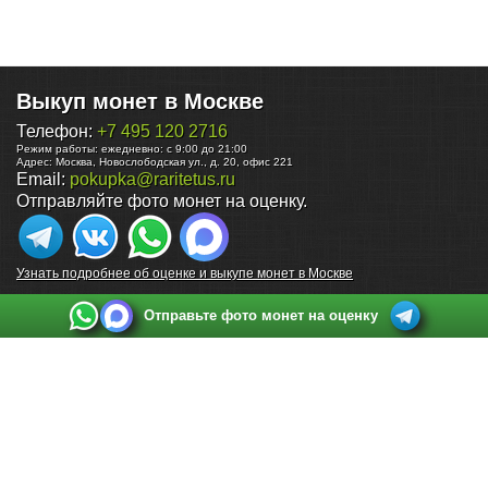
Выкуп монет в Москве
Телефон:
+7 495 120 2716
Режим работы:
ежедневно: с 9:00 до 21:00
Адрес:
Москва
,
Новослободская ул., д. 20, офис 221
Email:
pokupka@raritetus.ru
Отправляйте фото монет на оценку.
Узнать подробнее об оценке и выкупе монет в Москве
Отправьте фото монет на оценку
Выкуп монет в Санкт-Петербурге
Телефон:
+7 812 748 2349
Режим работы:
ежедневно: с 9:00 до 21:00
Адрес:
Санкт-Петербург
,
Ул. Садовая 38, ТД купца Яковлева, этаж 2, офис 211 (м.
Садовая, м. Спасская, м. Сенная Площадь)
Email:
spb@raritetus.ru