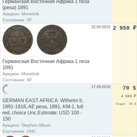
Германская Восточная Африка 1 пеза
(pesa) 1891
Аукцион: Monetnik
Состояние: VF
22.04.2023
2 950
₽
Германская Восточная Африка 1 пеза
1891
Аукцион: Monetnik
Состояние: XF
17.09.2016
70 $
GERMAN EAST AFRICA: Wilhelm II,
4 550
₽
1891-1918, AE pesa, 1891, KM-1, full
Старт: 70 $
red, choice Unc.Estimate: USD 100 -
150
Аукцион: Stephen Album
Состояние: UNC
26.09.2013
55 £