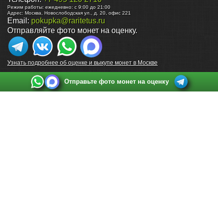
Режим работы:
ежедневно: с 9:00 до 21:00
Адрес:
Москва
,
Новослободская ул., д. 20, офис 221
Email:
pokupka@raritetus.ru
Отправляйте фото монет на оценку.
Узнать подробнее об оценке и выкупе монет в Москве
Отправьте фото монет на оценку
Выкуп монет в Санкт-Петербурге
Телефон:
+7 812 748 2349
Режим работы:
ежедневно: с 9:00 до 21:00
Адрес:
Санкт-Петербург
,
Ул. Садовая 38, ТД купца Яковлева, этаж 2, офис 211 (м.
Садовая, м. Спасская, м. Сенная Площадь)
Email:
spb@raritetus.ru
Выкуп монет в Нижнем Новгороде
Телефон:
+7 831 420-63-39
Режим работы:
ежедневно: с 9:00 до 21:00
Адрес:
Нижний Новгород
,
Площадь Максима Горького, дом 4/2, этаж 2, офис 8
Email:
nizhnij-novgorod@raritetus.ru