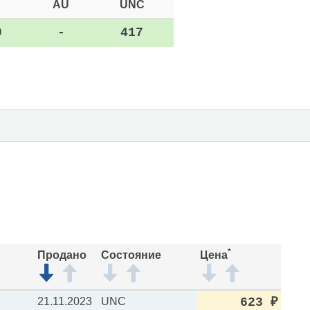
AU
UNC
0
-
417
*
Продано
Состояние
Цена
21.11.2023
UNC
623
₽