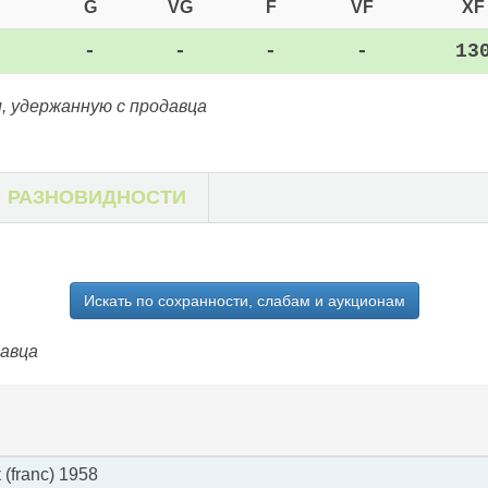
G
VG
F
VF
XF
-
-
-
-
13
, удержанную с продавца
РАЗНОВИДНОСТИ
Искать по сохранности, слабам и аукционам
давца
(franc) 1958