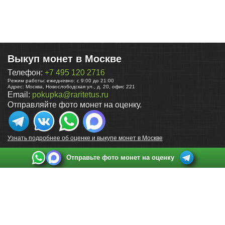
Выкуп монет в Москве
Телефон:
+7 495 120 2716
Режим работы:
ежедневно: с 9:00 до 21:00
Адрес:
Москва
,
Новослободская ул., д. 20, офис 221
Email:
pokupka@raritetus.ru
Отправляйте фото монет на оценку.
Узнать подробнее об оценке и выкупе монет в Москве
Отправьте фото монет на оценку
Выкуп монет в Санкт-Петербурге
Телефон:
+7 812 748 2349
Режим работы:
ежедневно: с 9:00 до 21:00
Адрес:
Санкт-Петербург
,
Ул. Садовая 38, ТД купца Яковлева, этаж 2, офис 211 (м.
Садовая, м. Спасская, м. Сенная Площадь)
Email:
spb@raritetus.ru