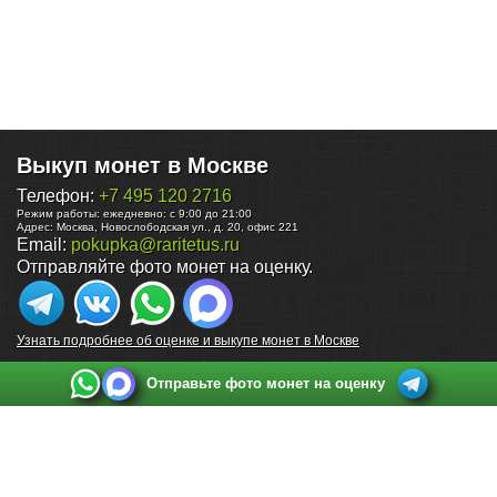
Выкуп монет в Москве
Телефон:
+7 495 120 2716
Режим работы:
ежедневно: с 9:00 до 21:00
Адрес:
Москва
,
Новослободская ул., д. 20, офис 221
Email:
pokupka@raritetus.ru
Отправляйте фото монет на оценку.
Узнать подробнее об оценке и выкупе монет в Москве
Отправьте фото монет на оценку
Выкуп монет в Санкт-Петербурге
Телефон:
+7 812 748 2349
Режим работы:
ежедневно: с 9:00 до 21:00
Адрес:
Санкт-Петербург
,
Ул. Садовая 38, ТД купца Яковлева, этаж 2, офис 211 (м.
Садовая, м. Спасская, м. Сенная Площадь)