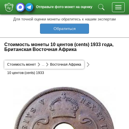
Отправьте фото монет на оценку
Toggl
navig
Для точной оценки монеты обратитесь к нашим экспертам
Обратиться
Стоимость монеты 10 центов (cents) 1933 года,
Британская Восточная Африка
Стоимость монет
...
Восточная Африка
10 центов (cents) 1933