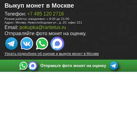
Выкуп монет в Москве
Телефон:
+7 495 120 2716
Режим работы:
ежедневно: с 9:00 до 21:00
Адрес:
Москва
,
Новослободская ул., д. 20, офис 221
Email:
pokupka@raritetus.ru
Отправляйте фото монет на оценку.
Узнать подробнее об оценке и выкупе монет в Москве
Отправьте фото монет на оценку
Выкуп монет в Санкт-Петербурге
Телефон:
+7 812 748 2349
Режим работы:
ежедневно: с 9:00 до 21:00
Адрес:
Санкт-Петербург
,
Ул. Садовая 38, ТД купца Яковлева, этаж 2, офис 211 (м.
Садовая, м. Спасская, м. Сенная Площадь)
Email:
spb@raritetus.ru
Выкуп монет в Нижнем Новгороде
Телефон:
+7 831 420-63-39
Режим работы:
ежедневно: с 9:00 до 21:00
Адрес:
Нижний Новгород
,
Площадь Максима Горького, дом 4/2, этаж 2, офис 8