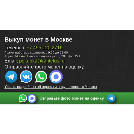
Выкуп монет в Москве
Телефон:
+7 495 120 2716
Режим работы:
ежедневно: с 9:00 до 21:00
Адрес:
Москва
,
Новослободская ул., д. 20, офис 221
Email:
pokupka@raritetus.ru
Отправляйте фото монет на оценку.
Узнать подробнее об оценке и выкупе монет в Москве
Отправьте фото монет на оценку
Выкуп монет в Санкт-Петербурге
Телефон:
+7 812 748 2349
Режим работы:
ежедневно: с 9:00 до 21:00
Адрес:
Санкт-Петербург
,
Ул. Садовая 38, ТД купца Яковлева, этаж 2, офис 211 (м.
Садовая, м. Спасская, м. Сенная Площадь)
Email:
spb@raritetus.ru