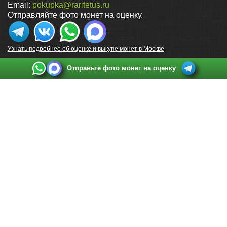
Email:
pokupka@raritetus.ru
Отправляйте фото монет на оценку.
Узнать подробнее об оценке и выкупе монет в Москве
Отправьте фото монет на оценку
Выкуп монет в Санкт-Петербурге
Телефон:
+7 812 748 2349
Режим работы:
ежедневно: с 9:00 до 21:00
Адрес:
Санкт-Петербург
,
Ул. Садовая 38, ТД купца Яковлева, этаж 2, офис 211 (м.
Садовая, м. Спасская, м. Сенная Площадь)
Email:
spb@raritetus.ru
Выкуп монет в Нижнем Новгороде
Телефон:
+7 831 420-63-39
Режим работы:
ежедневно: с 9:00 до 21:00
Адрес:
Нижний Новгород
,
Площадь Максима Горького, дом 4/2, этаж 2, офис 8
Email:
nizhnij-novgorod@raritetus.ru
Выкуп монет в Новосибирске