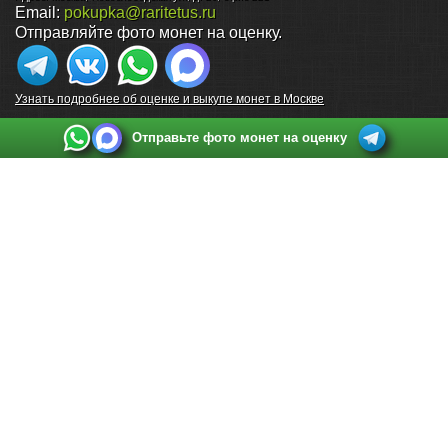
Email:
pokupka@raritetus.ru
Отправляйте фото монет на оценку.
Узнать подробнее об оценке и выкупе монет в Москве
Отправьте фото монет на оценку
Выкуп монет в Санкт-Петербурге
Телефон:
+7 812 748 2349
Режим работы:
ежедневно: с 9:00 до 21:00
Адрес:
Санкт-Петербург
,
Ул. Садовая 38, ТД купца Яковлева, этаж 2, офис 211 (м.
Садовая, м. Спасская, м. Сенная Площадь)
Email:
spb@raritetus.ru
Выкуп монет в Нижнем Новгороде
Телефон:
+7 831 420-63-39
Режим работы:
ежедневно: с 9:00 до 21:00
Адрес:
Нижний Новгород
,
Площадь Максима Горького, дом 4/2, этаж 2, офис 8
Email:
nizhnij-novgorod@raritetus.ru
Выкуп монет в Новосибирске