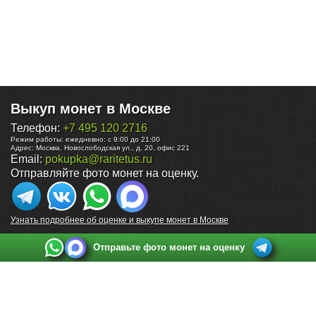
Выкуп монет в Москве
Телефон:
+7 495 120 2716
Режим работы:
ежедневно: с 9:00 до 21:00
Адрес:
Москва
,
Новослободская ул., д. 20, офис 221
Email:
pokupka@raritetus.ru
Отправляйте фото монет на оценку.
Узнать подробнее об оценке и выкупе монет в Москве
Отправьте фото монет на оценку
Выкуп монет в Санкт-Петербурге
Телефон:
+7 812 748 2349
Режим работы:
ежедневно: с 9:00 до 21:00
Адрес:
Санкт-Петербург
,
Ул. Садовая 38, ТД купца Яковлева, этаж 2, офис 211 (м.
Садовая, м. Спасская, м. Сенная Площадь)