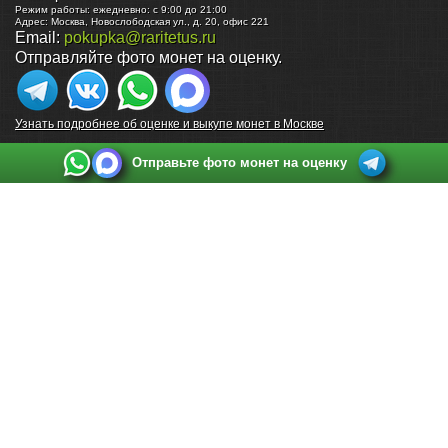
Режим работы:
ежедневно: с 9:00 до 21:00
Адрес:
Москва
,
Новослободская ул., д. 20, офис 221
Email:
pokupka@raritetus.ru
Отправляйте фото монет на оценку.
Узнать подробнее об оценке и выкупе монет в Москве
Отправьте фото монет на оценку
Выкуп монет в Санкт-Петербурге
Телефон:
+7 812 748 2349
Режим работы:
ежедневно: с 9:00 до 21:00
Адрес:
Санкт-Петербург
,
Ул. Садовая 38, ТД купца Яковлева, этаж 2, офис 211 (м.
Садовая, м. Спасская, м. Сенная Площадь)
Email:
spb@raritetus.ru
Выкуп монет в Нижнем Новгороде
Телефон:
+7 831 420-63-39
Режим работы:
ежедневно: с 9:00 до 21:00
Адрес:
Нижний Новгород
,
Площадь Максима Горького, дом 4/2, этаж 2, офис 8
Email:
nizhnij-novgorod@raritetus.ru