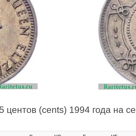
 центов (cents) 1994 года на се