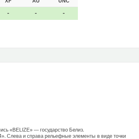
XF
AU
UNC
-
-
-
пись «BELIZE» — государство Белиз.
4». Слева и справа рельефные элементы в виде точки