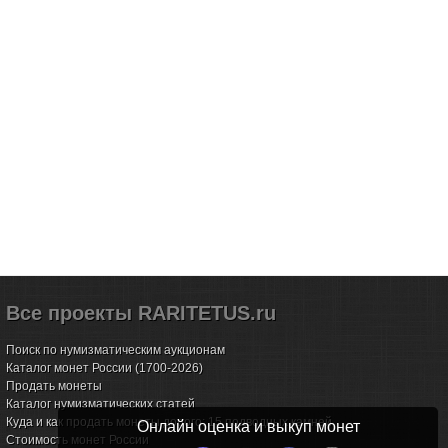
Все проекты RARITETUS.ru
Поиск по нумизматическим аукционам
Каталог монет России (1700-2026)
Продать монеты
Каталог нумизматических статей
Куда и как продать монеты дорого: 15 подводных камней
Онлайн оценка и выкуп монет
Стоимость монет России