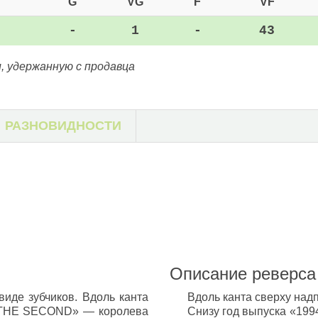
G
VG
F
VF
-
1
-
43
, удержанную с продавца
РАЗНОВИДНОСТИ
Описание реверса
иде зубчиков. Вдоль канта
Вдоль канта сверху над
 THE SECOND» — королева
Снизу год выпуска «199