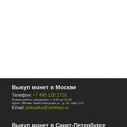
Выкуп монет в Москве
Телефон:
+7 495 120 2716
Режим работы:
ежедневно: с 9:00 до 21:00
Адрес:
Москва
,
Новослободская ул., д. 20, офис 221
Email:
pokupka@raritetus.ru
Выкуп монет в Санкт-Петербурге