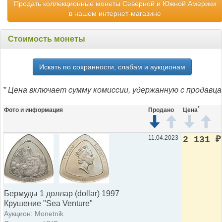
Продать коллекционные монеты Северной и Южной Америки
в нашем интернет-магазине
Стоимость монеты
Искать по сохранности, слабам и аукционам
* Цена включает сумму комиссии, удержанную с продавца
*
Фото и информация
Продано
Цена
11.04.2023
2 131
₽
Бермуды 1 доллар (dollar) 1997
Крушение "Sea Venture"
Аукцион: Monetnik