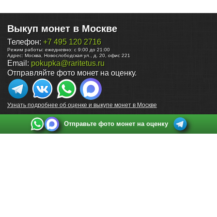
Выкуп монет в Москве
Телефон:
+7 495 120 2716
Режим работы:
ежедневно: с 9:00 до 21:00
Адрес:
Москва
,
Новослободская ул., д. 20, офис 221
Email:
pokupka@raritetus.ru
Отправляйте фото монет на оценку.
Узнать подробнее об оценке и выкупе монет в Москве
Отправьте фото монет на оценку
Выкуп монет в Санкт-Петербурге
Телефон:
+7 812 748 2349
Режим работы:
ежедневно: с 9:00 до 21:00
Адрес:
Санкт-Петербург
,
Ул. Садовая 38, ТД купца Яковлева, этаж 2, офис 211 (м.
Садовая, м. Спасская, м. Сенная Площадь)
Email:
spb@raritetus.ru
Выкуп монет в Нижнем Новгороде