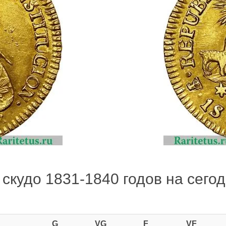
скудо 1831-1840 годов на сегод
G
VG
F
VF