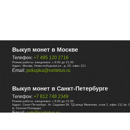
Выкуп монет в Москве
Телефон:
+7 495 120 2716
Режим работы:
ежедневно: с 9:00 до 21:00
Адрес:
Москва
,
Новослободская ул., д. 20, офис 221
Email:
pokupka@raritetus.ru
Выкуп монет в Санкт-Петербурге
Телефон:
+7 812 748 2349
Режим работы:
ежедневно: с 9:00 до 21:00
Адрес:
Санкт-Петербург
,
Ул. Садовая 38, ТД купца Яковлева, этаж 2, офис 211 (м. 
м. Сенная Площадь)
Email:
spb@raritetus.ru