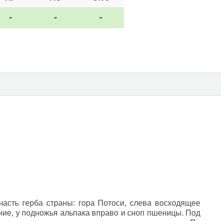
-
-
-
часть герба страны: гора Потоси, слева восходящее
ание, у подножья альпака вправо и сноп пшеницы. Под