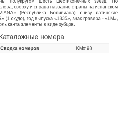
ны полукругом шесть шестиконечных звезд. По
слева, сверху и справа название страны на испанском
IANA» (Республика Боливиана), снизу латинские
 (1 скудо), год выпуска «1835», знак гравера - «LM»,
оль канта элементы в виде зубцов.
Каталожные номера
Сводка номеров
KM# 98