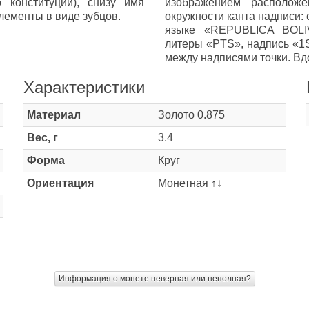
конституции), снизу имя
изображением расположе
лементы в виде зубцов.
окружности канта надписи: 
языке «REPUBLICA BOLIV
литеры «PTS», надпись «1S»
между надписями точки. Вд
Характеристики
Материал
Золото 0.875
Вес, г
3.4
Форма
Круг
Ориентация
Монетная ↑↓
Информация о монете неверная или неполная?