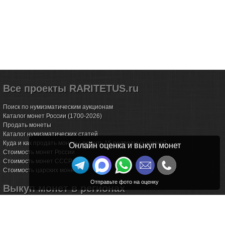
Все проекты RARITETUS.ru
Поиск по нумизматическим аукционам
Каталог монет России (1700-2026)
Продать монеты
Каталог нумизматических статей
Куда и как продать монеты дорого: 15 подводных камней
Онлайн оценка и выкуп монет
Стоимость монет России
Стоимость монет СССР
Стоимость царских монет
Выкуп монет в регионах
Волгоград
Воронеж