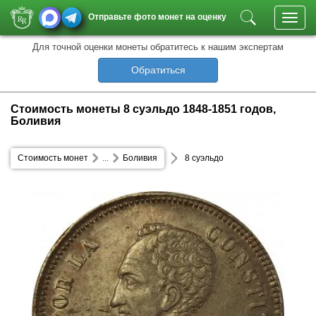
Отправьте фото монет на оценку
Toggl
navig
Для точной оценки монеты обратитесь к нашим экспертам
Обратиться
Стоимость монеты 8 суэльдо 1848-1851 годов,
Боливия
Стоимость монет
...
Боливия
8 суэльдо