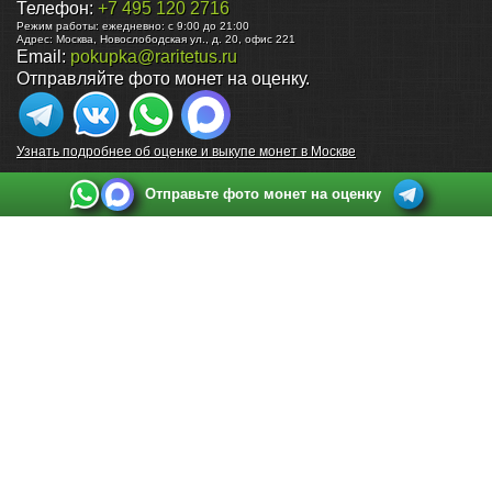
Телефон:
+7 495 120 2716
Режим работы:
ежедневно: с 9:00 до 21:00
Адрес:
Москва
,
Новослободская ул., д. 20, офис 221
Email:
pokupka@raritetus.ru
Отправляйте фото монет на оценку.
Узнать подробнее об оценке и выкупе монет в Москве
Отправьте фото монет на оценку
Выкуп монет в Санкт-Петербурге
Телефон:
+7 812 748 2349
Режим работы:
ежедневно: с 9:00 до 21:00
Адрес:
Санкт-Петербург
,
Ул. Садовая 38, ТД купца Яковлева, этаж 2, офис 211 (м.
Садовая, м. Спасская, м. Сенная Площадь)
Email:
spb@raritetus.ru
Выкуп монет в Нижнем Новгороде
Телефон:
+7 831 420-63-39
Режим работы:
ежедневно: с 9:00 до 21:00
Адрес:
Нижний Новгород
,
Площадь Максима Горького, дом 4/2, этаж 2, офис 8
Email:
nizhnij-novgorod@raritetus.ru