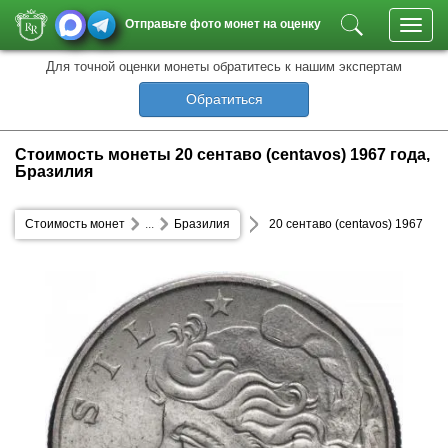
Отправьте фото монет на оценку
Toggl
navig
Для точной оценки монеты обратитесь к нашим экспертам
Обратиться
Стоимость монеты 20 сентаво (centavos) 1967 года,
Бразилия
Стоимость монет
...
Бразилия
20 сентаво (centavos) 1967