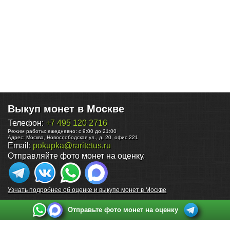
Выкуп монет в Москве
Телефон:
+7 495 120 2716
Режим работы:
ежедневно: с 9:00 до 21:00
Адрес:
Москва
,
Новослободская ул., д. 20, офис 221
Email:
pokupka@raritetus.ru
Отправляйте фото монет на оценку.
Узнать подробнее об оценке и выкупе монет в Москве
Отправьте фото монет на оценку
Выкуп монет в Санкт-Петербурге