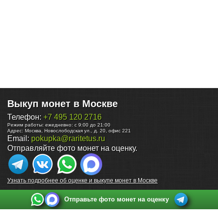
Выкуп монет в Москве
Телефон:
+7 495 120 2716
Режим работы:
ежедневно: с 9:00 до 21:00
Адрес:
Москва
,
Новослободская ул., д. 20, офис 221
Email:
pokupka@raritetus.ru
Отправляйте фото монет на оценку.
Узнать подробнее об оценке и выкупе монет в Москве
Отправьте фото монет на оценку
Выкуп монет в Санкт-Петербурге