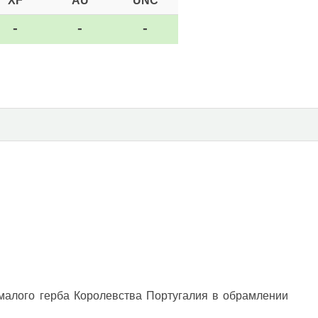
XF
AU
UNC
-
-
-
малого герба Королевства Португалия в обрамлении