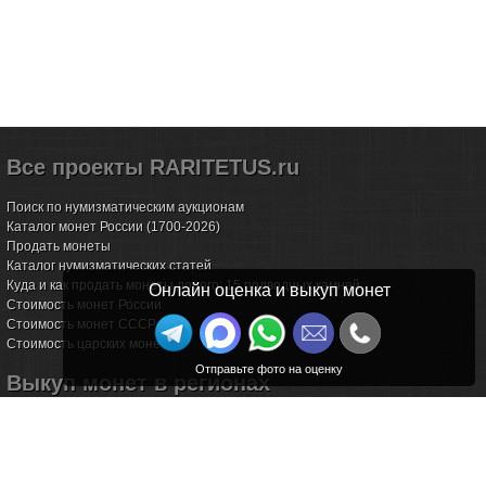
Все проекты RARITETUS.ru
Поиск по нумизматическим аукционам
Каталог монет России (1700-2026)
Продать монеты
Каталог нумизматических статей
Куда и как продать монеты дорого: 15 подводных камней
Онлайн оценка и выкуп монет
Стоимость монет России
Стоимость монет СССР
Стоимость царских монет
Выкуп монет в регионах
Волгоград
Воронеж
Екатеринбург
Иркутск