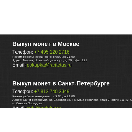
Выкуп монет в Москве
Телефон:
+7 495 120 2716
Режим работы:
ежедневно: с 9:00 до 21:00
Адрес:
Москва
,
Новослободская ул., д. 20, офис 221
Email:
pokupka@raritetus.ru
Выкуп монет в Санкт-Петербурге
Телефон:
+7 812 748 2349
Режим работы:
ежедневно: с 9:00 до 21:00
Адрес:
Санкт-Петербург
,
Ул. Садовая 38, ТД купца Яковлева, этаж 2, офис 211 (м. 
м. Сенная Площадь)
Email:
spb@raritetus.ru
Выкуп монет в Нижнем Новгороде