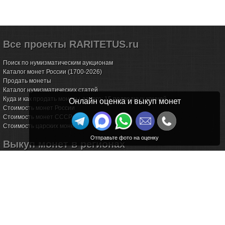
Все проекты RARITETUS.ru
Поиск по нумизматическим аукционам
Каталог монет России (1700-2026)
Продать монеты
Каталог нумизматических статей
Куда и как продать монеты дорого: 15 подводных камней
Онлайн оценка и выкуп монет
Стоимость монет России
Стоимость монет СССР
Стоимость царских монет
Выкуп монет в регионах
Волгоград
Воронеж
Екатеринбург
Иркутск
Казань
Калининград
Калуга