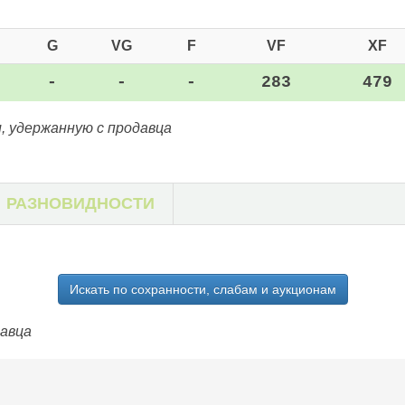
G
VG
F
VF
XF
-
-
-
283
479
, удержанную с продавца
РАЗНОВИДНОСТИ
Искать по сохранности, слабам и аукционам
давца