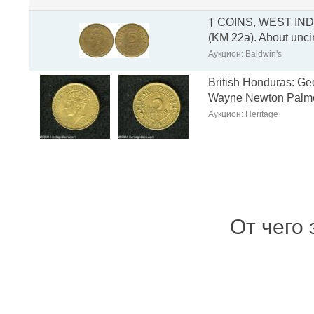
† COINS, WEST INDI
(KM 22a). About uncir
Аукцион: Baldwin's
British Honduras: Ge
Wayne Newton Palmer 
Аукцион: Heritage
От чего 