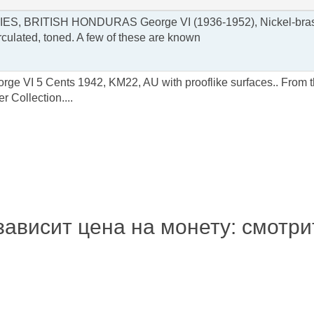
ES, BRITISH HONDURAS George VI (1936-1952), Nickel-bras
culated, toned. A few of these are known
orge VI 5 Cents 1942, KM22, AU with prooflike surfaces.. From 
Collection....
зависит цена на монету: смотр