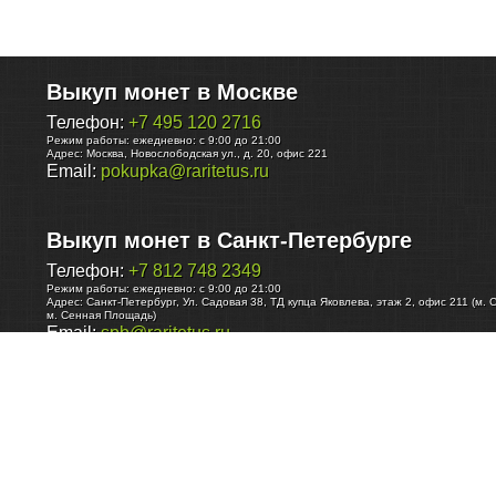
Выкуп монет в Москве
Телефон:
+7 495 120 2716
Режим работы:
ежедневно: с 9:00 до 21:00
Адрес:
Москва
,
Новослободская ул., д. 20, офис 221
Email:
pokupka@raritetus.ru
Выкуп монет в Санкт-Петербурге
Телефон:
+7 812 748 2349
Режим работы:
ежедневно: с 9:00 до 21:00
Адрес:
Санкт-Петербург
,
Ул. Садовая 38, ТД купца Яковлева, этаж 2, офис 211 (м. 
м. Сенная Площадь)
Email:
spb@raritetus.ru
Выкуп монет в Нижнем Новгороде
Телефон:
+7 831 420-63-39
Режим работы:
ежедневно: с 9:00 до 21:00
Адрес:
Нижний Новгород
,
Площадь Максима Горького, дом 4/2, этаж 2, офис 8
Email:
nizhnij-novgorod@raritetus.ru