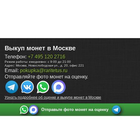
Выкуп монет в Москве
Телефон:
+7 495 120 2716
Режим работы:
ежедневно: с 9:00 до 21:00
Адрес:
Москва
,
Новослободская ул., д. 20, офис 221
Email:
pokupka@raritetus.ru
Отправляйте фото монет на оценку.
Узнать подробнее об оценке и выкупе монет в Москве
Отправьте фото монет на оценку
Выкуп монет в Санкт-Петербурге
Телефон:
+7 812 748 2349
Режим работы:
ежедневно: с 9:00 до 21:00
Адрес:
Санкт-Петербург
,
Ул. Садовая 38, ТД купца Яковлева, этаж 2, офис 211 (м.
Садовая, м. Спасская, м. Сенная Площадь)