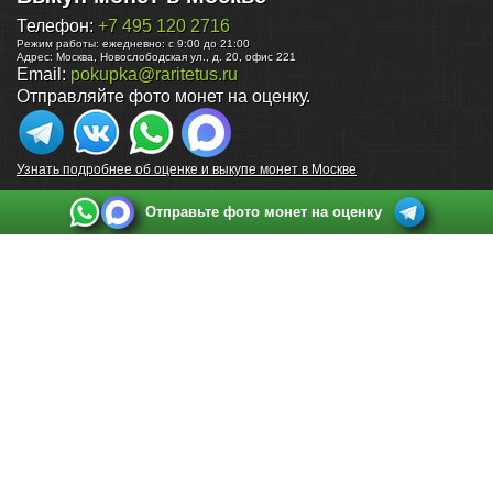
Телефон:
+7 495 120 2716
Режим работы:
ежедневно: с 9:00 до 21:00
Адрес:
Москва
,
Новослободская ул., д. 20, офис 221
Email:
pokupka@raritetus.ru
Отправляйте фото монет на оценку.
Узнать подробнее об оценке и выкупе монет в Москве
Отправьте фото монет на оценку
Выкуп монет в Санкт-Петербурге
Телефон:
+7 812 748 2349
Режим работы:
ежедневно: с 9:00 до 21:00
Адрес:
Санкт-Петербург
,
Ул. Садовая 38, ТД купца Яковлева, этаж 2, офис 211 (м.
Садовая, м. Спасская, м. Сенная Площадь)
Email:
spb@raritetus.ru
Выкуп монет в Нижнем Новгороде
Телефон:
+7 831 420-63-39
Режим работы:
ежедневно: с 9:00 до 21:00
Адрес:
Нижний Новгород
,
Площадь Максима Горького, дом 4/2, этаж 2, офис 8
Email:
nizhnij-novgorod@raritetus.ru