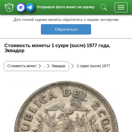
Отправьте фото монет на оценку
Toggl
navig
Для точной оценки монеты обратитесь к нашим экспертам
Обратиться
Стоимость монеты 1 сукре (sucre) 1977 года,
Эквадор
Стоимость монет
...
Эквадор
1 сукре (sucre) 1977