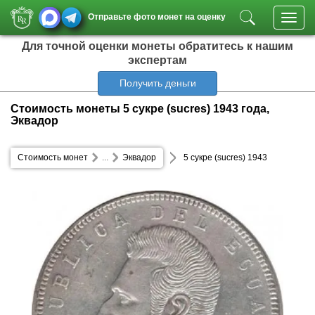
Отправьте фото монет на оценку
Toggl
navig
Для точной оценки монеты обратитесь к нашим
экспертам
Получить деньги
Стоимость монеты 5 сукре (sucres) 1943 года,
Эквадор
Стоимость монет
...
Эквадор
5 сукре (sucres) 1943