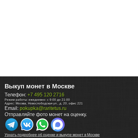
Выкуп монет в Москве
Телефон:
+7 495 120 2716
Режим работы:
ежедневно: с 9:00 до 21:00
Адрес:
Москва
,
Новослободская ул., д. 20, офис 221
Email:
pokupka@raritetus.ru
Отправляйте фото монет на оценку.
Узнать подробнее об оценке и выкупе монет в Москве