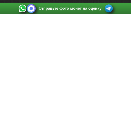
Отправьте фото монет на оценку
Выкуп монет в Санкт-Петербурге
Телефон:
+7 812 748 2349
Режим работы:
ежедневно: с 9:00 до 21:00
Адрес:
Санкт-Петербург
,
Ул. Садовая 38, ТД купца Яковлева, этаж 2, офис 211 (м.
Садовая, м. Спасская, м. Сенная Площадь)
Email:
spb@raritetus.ru
Выкуп монет в Нижнем Новгороде
Телефон:
+7 831 420-63-39
Режим работы:
ежедневно: с 9:00 до 21:00
Адрес:
Нижний Новгород
,
Площадь Максима Горького, дом 4/2, этаж 2, офис 8
Email:
nizhnij-novgorod@raritetus.ru
Выкуп монет в Новосибирске
Телефон:
+7 383 383 0921
Режим работы:
вТ-СБ: с 10:00 до 19:00
Адрес:
Новосибирск
,
Красный проспект 79 (БЦ Зелёные купола), офис 204 (м.
Гагаринская)
Email:
pokupka@raritetus.ru