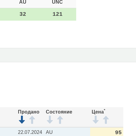
AU
UNC
32
121
*
Продано
Состояние
Цена
22.07.2024
AU
95