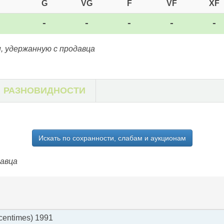
G
VG
F
VF
XF
-
-
-
-
-
, удержанную с продавца
РАЗНОВИДНОСТИ
Искать по сохранности, слабам и аукционам
давца
centimes) 1991