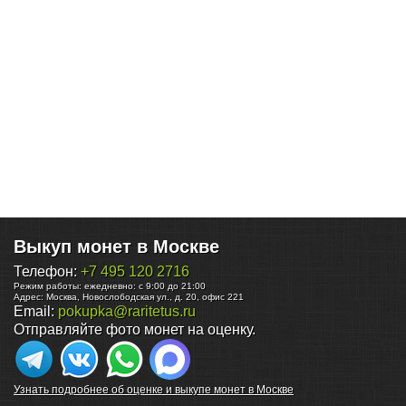
Выкуп монет в Москве
Телефон:
+7 495 120 2716
Режим работы:
ежедневно: с 9:00 до 21:00
Адрес:
Москва
,
Новослободская ул., д. 20, офис 221
Email:
pokupka@raritetus.ru
Отправляйте фото монет на оценку.
Узнать подробнее об оценке и выкупе монет в Москве