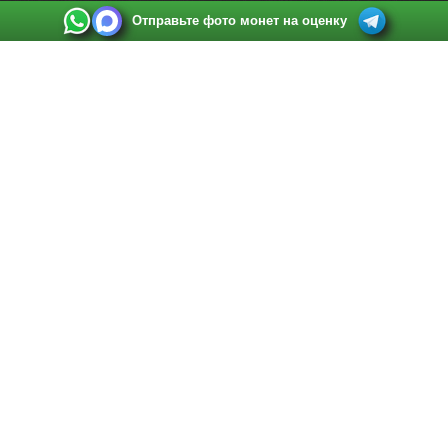
Отправьте фото монет на оценку
Выкуп монет в Санкт-Петербурге
Телефон:
+7 812 748 2349
Режим работы:
ежедневно: с 9:00 до 21:00
Адрес:
Санкт-Петербург
,
Ул. Садовая 38, ТД купца Яковлева, этаж 2, офис 211 (м.
Садовая, м. Спасская, м. Сенная Площадь)
Email:
spb@raritetus.ru
Выкуп монет в Нижнем Новгороде
Телефон:
+7 831 420-63-39
Режим работы:
ежедневно: с 9:00 до 21:00
Адрес:
Нижний Новгород
,
Площадь Максима Горького, дом 4/2, этаж 2, офис 8
Email:
nizhnij-novgorod@raritetus.ru
Выкуп монет в Новосибирске
Телефон:
+7 383 383 0921
Режим работы:
вТ-СБ: с 10:00 до 19:00
Адрес:
Новосибирск
,
Красный проспект 79 (БЦ Зелёные купола), офис 204 (м.
Гагаринская)
Email:
pokupka@raritetus.ru