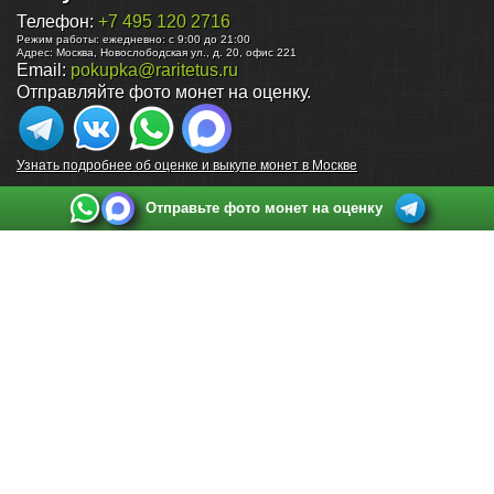
Телефон:
+7 495 120 2716
Режим работы:
ежедневно: с 9:00 до 21:00
Адрес:
Москва
,
Новослободская ул., д. 20, офис 221
Email:
pokupka@raritetus.ru
Отправляйте фото монет на оценку.
Узнать подробнее об оценке и выкупе монет в Москве
Отправьте фото монет на оценку
Выкуп монет в Санкт-Петербурге
Телефон:
+7 812 748 2349
Режим работы:
ежедневно: с 9:00 до 21:00
Адрес:
Санкт-Петербург
,
Ул. Садовая 38, ТД купца Яковлева, этаж 2, офис 211 (м.
Садовая, м. Спасская, м. Сенная Площадь)
Email:
spb@raritetus.ru
Выкуп монет в Нижнем Новгороде
Телефон:
+7 831 420-63-39
Режим работы:
ежедневно: с 9:00 до 21:00
Адрес:
Нижний Новгород
,
Площадь Максима Горького, дом 4/2, этаж 2, офис 8
Email:
nizhnij-novgorod@raritetus.ru