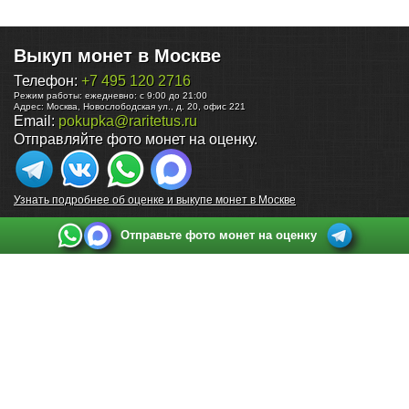
Выкуп монет в Москве
Телефон:
+7 495 120 2716
Режим работы:
ежедневно: с 9:00 до 21:00
Адрес:
Москва
,
Новослободская ул., д. 20, офис 221
Email:
pokupka@raritetus.ru
Отправляйте фото монет на оценку.
Узнать подробнее об оценке и выкупе монет в Москве
Отправьте фото монет на оценку
Выкуп монет в Санкт-Петербурге
Телефон:
+7 812 748 2349
Режим работы:
ежедневно: с 9:00 до 21:00
Адрес:
Санкт-Петербург
,
Ул. Садовая 38, ТД купца Яковлева, этаж 2, офис 211 (м.
Садовая, м. Спасская, м. Сенная Площадь)
Email:
spb@raritetus.ru
Выкуп монет в Нижнем Новгороде