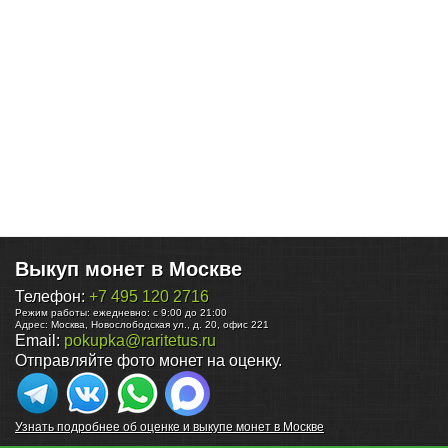
Выкуп монет в Москве
Телефон:
+7 495 120 2716
Режим работы:
ежедневно: с 9:00 до 21:00
Адрес:
Москва
,
Новослободская ул., д. 20, офис 221
Email:
pokupka@raritetus.ru
Отправляйте фото монет на оценку.
Узнать подробнее об оценке и выкупе монет в Москве