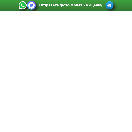
Отправьте фото монет на оценку
Выкуп монет в Санкт-Петербурге
Телефон:
+7 812 748 2349
Режим работы:
ежедневно: с 9:00 до 21:00
Адрес:
Санкт-Петербург
,
Ул. Садовая 38, ТД купца Яковлева, этаж 2, офис 211 (м.
Садовая, м. Спасская, м. Сенная Площадь)
Email:
spb@raritetus.ru
Выкуп монет в Нижнем Новгороде
Телефон:
+7 831 420-63-39
Режим работы:
ежедневно: с 9:00 до 21:00
Адрес:
Нижний Новгород
,
Площадь Максима Горького, дом 4/2, этаж 2, офис 8
Email:
nizhnij-novgorod@raritetus.ru
Выкуп монет в Новосибирске
Телефон:
+7 383 383 0921
Режим работы:
вТ-СБ: с 10:00 до 19:00
Адрес:
Новосибирск
,
Красный проспект 79 (БЦ Зелёные купола), офис 204 (м.
Гагаринская)
Email:
pokupka@raritetus.ru