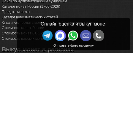
Поиск по нумизматическим аукционам
Каталог монет России (1700-2026)
Продать монеты
Каталог нумизматических статей
Куда и как продать монеты дорого: 15 подводных камней
Онлайн оценка и выкуп монет
Стоимость монет России
Стоимость монет СССР
Стоимость царских монет
Выкуп монет в регионах
Волгоград
Воронеж
Екатеринбург
Иркутск
Казань
Калининград
Калуга
Красноярск
Курск
Новороссийск
Омск
Пермь
Ростов-на-Дону
Самара