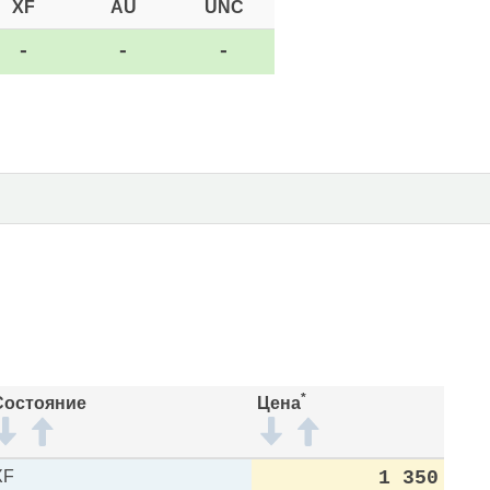
XF
AU
UNC
-
-
-
*
Состояние
Цена
XF
1 350