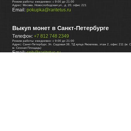
Режим работы:
ежедневно: с 9:00 до 21:00
Адрес:
Москва
,
Новослободская ул., д. 20, офис 221
Email:
pokupka@raritetus.ru
Выкуп монет в Санкт-Петербурге
Телефон:
+7 812 748 2349
Режим работы:
ежедневно: с 9:00 до 21:00
Адрес:
Санкт-Петербург
,
Ул. Садовая 38, ТД купца Яковлева, этаж 2, офис 211 (м. 
м. Сенная Площадь)
Email:
spb@raritetus.ru
Выкуп монет в Нижнем Новгороде
Телефон:
+7 831 420-63-39
Режим работы:
ежедневно: с 9:00 до 21:00
Адрес:
Нижний Новгород
,
Площадь Максима Горького, дом 4/2, этаж 2, офис 8
Email:
nizhnij-novgorod@raritetus.ru
Выкуп монет в Новосибирске
Телефон:
+7 383 383 0921
Режим работы:
вТ-СБ: с 10:00 до 19:00
Адрес:
Новосибирск
,
Красный проспект 79 (БЦ Зелёные купола), офис 204 (м. Гага
Email:
pokupka@raritetus.ru