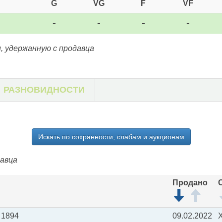
G
VG
F
VF
-
-
-
-
, удержанную с продавца
РАЗНОВИДНОСТИ
Искать по сохранности, слабам и аукционам
давца
Продано
) 1894
09.02.2022