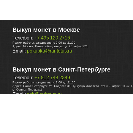
Выкуп монет в Москве
Телефон:
+7 495 120 2716
Режим работы:
ежедневно: с 9:00 до 21:00
Адрес:
Москва
,
Новослободская ул., д. 20, офис 221
Email:
pokupka@raritetus.ru
Выкуп монет в Санкт-Петербурге
Телефон:
+7 812 748 2349
Режим работы:
ежедневно: с 9:00 до 21:00
Адрес:
Санкт-Петербург
,
Ул. Садовая 38, ТД купца Яковлева, этаж 2, офис 211 (м. 
м. Сенная Площадь)
Email:
spb@raritetus.ru
Выкуп монет в Нижнем Новгороде
Телефон:
+7 831 420-63-39
Режим работы:
ежедневно: с 9:00 до 21:00
Адрес:
Нижний Новгород
,
Площадь Максима Горького, дом 4/2, этаж 2, офис 8