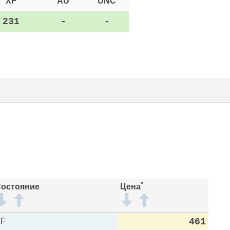
XF
AU
UNC
231
-
-
*
остояние
Цена
VF
461