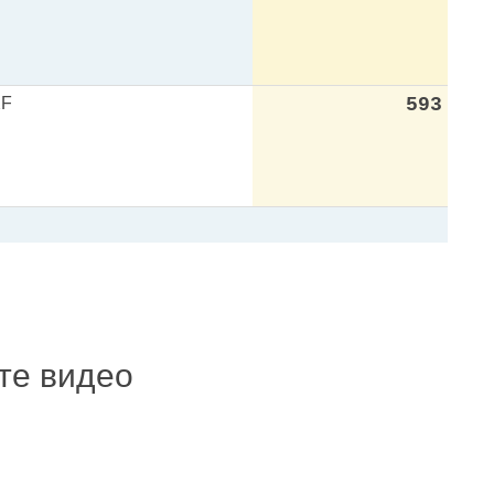
XF
593
ите видео