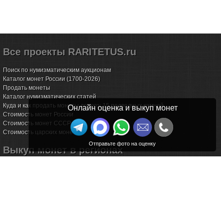
Все проекты RARITETUS.ru
Поиск по нумизматическим аукционам
Каталог монет России (1700-2026)
Продать монеты
Каталог нумизматических статей
Куда и как продать монеты дорого: 15 подводных камней
Онлайн оценка и выкуп монет
Стоимость монет России
Стоимость монет СССР
Стоимость царских монет
Выкуп монет в регионах
Волгоград
Воронеж
Екатеринбург
Иркутск
Казань
Калининград