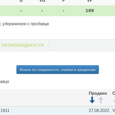
G
VG
F
VF
-
-
-
109
, удержанную с продавца
РАЗНОВИДНОСТИ
Искать по сохранности, слабам и аукционам
давца
Продано
С
 1911
27.08.2022