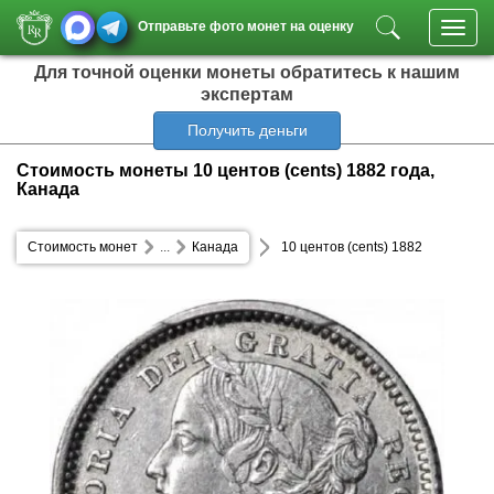
Отправьте фото монет на оценку
Toggl
navig
Для точной оценки монеты обратитесь к нашим
экспертам
Получить деньги
Стоимость монеты 10 центов (cents) 1882 года,
Канада
Стоимость монет
...
Канада
10 центов (cents) 1882