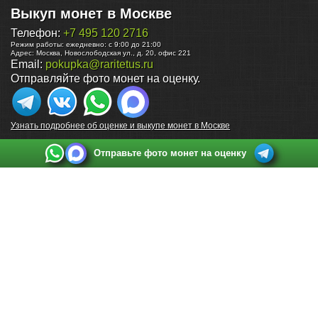
Выкуп монет в Москве
Телефон:
+7 495 120 2716
Режим работы:
ежедневно: с 9:00 до 21:00
Адрес:
Москва
,
Новослободская ул., д. 20, офис 221
Email:
pokupka@raritetus.ru
Отправляйте фото монет на оценку.
Узнать подробнее об оценке и выкупе монет в Москве
Отправьте фото монет на оценку
Выкуп монет в Санкт-Петербурге
Телефон:
+7 812 748 2349
Режим работы:
ежедневно: с 9:00 до 21:00
Адрес:
Санкт-Петербург
,
Ул. Садовая 38, ТД купца Яковлева, этаж 2, офис 211 (м.
Садовая, м. Спасская, м. Сенная Площадь)
Email:
spb@raritetus.ru
Выкуп монет в Нижнем Новгороде
Телефон:
+7 831 420-63-39
Режим работы:
ежедневно: с 9:00 до 21:00
Адрес:
Нижний Новгород
,
Площадь Максима Горького, дом 4/2, этаж 2, офис 8