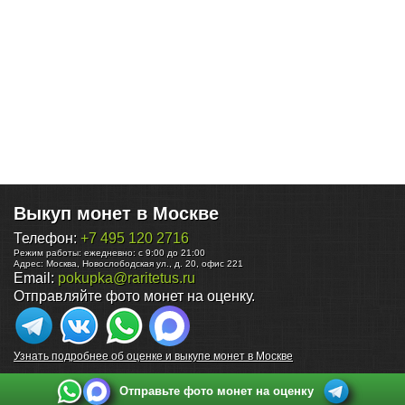
Выкуп монет в Москве
Телефон:
+7 495 120 2716
Режим работы:
ежедневно: с 9:00 до 21:00
Адрес:
Москва
,
Новослободская ул., д. 20, офис 221
Email:
pokupka@raritetus.ru
Отправляйте фото монет на оценку.
Узнать подробнее об оценке и выкупе монет в Москве
Отправьте фото монет на оценку