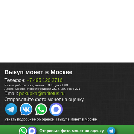
Выкуп монет в Москве
Телефон:
+7 495 120 2716
Режим работы:
ежедневно: с 9:00 до 21:00
Адрес:
Москва
,
Новослободская ул., д. 20, офис 221
Email:
pokupka@raritetus.ru
Отправляйте фото монет на оценку.
Узнать подробнее об оценке и выкупе монет в Москве
Отправьте фото монет на оценку