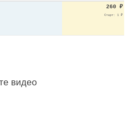
260
₽
Старт: 1
₽
ите видео