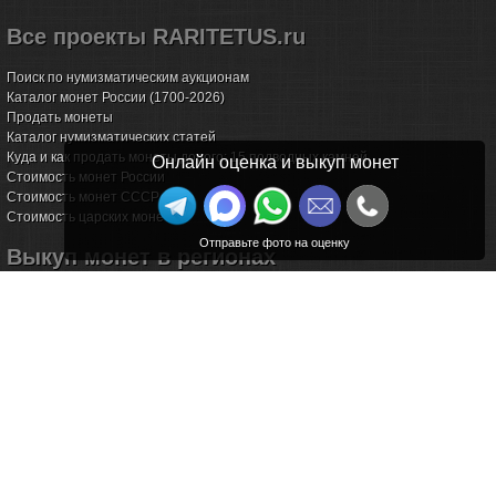
Все проекты RARITETUS.ru
Поиск по нумизматическим аукционам
Каталог монет России (1700-2026)
Продать монеты
Каталог нумизматических статей
Куда и как продать монеты дорого: 15 подводных камней
Онлайн оценка и выкуп монет
Стоимость монет России
Стоимость монет СССР
Стоимость царских монет
Выкуп монет в регионах
Волгоград
Воронеж
Екатеринбург
Иркутск
Казань
Калининград
Калуга
Красноярск
Курск
Новороссийск