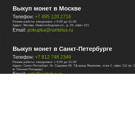
Выкуп монет в Москве
Телефон:
+7 495 120 2716
Режим работы:
ежедневно: с 9:00 до 21:00
Адрес:
Москва
,
Новослободская ул., д. 20, офис 221
Email:
pokupka@raritetus.ru
Выкуп монет в Санкт-Петербурге
Телефон:
+7 812 748 2349
Режим работы:
ежедневно: с 9:00 до 21:00
Адрес:
Санкт-Петербург
,
Ул. Садовая 38, ТД купца Яковлева, этаж 2, офис 211 (м. 
м. Сенная Площадь)
Email:
spb@raritetus.ru
Выкуп монет в Нижнем Новгороде
Телефон:
+7 831 420-63-39
Режим работы:
ежедневно: с 9:00 до 21:00
Адрес:
Нижний Новгород
,
Площадь Максима Горького, дом 4/2, этаж 2, офис 8
Email:
nizhnij-novgorod@raritetus.ru
Выкуп монет в Новосибирске