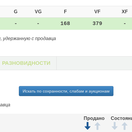
G
VG
F
VF
XF
-
-
168
379
-
, удержанную с продавца
РАЗНОВИДНОСТИ
Искать по сохранности, слабам и аукционам
давца
Продано
Состоян