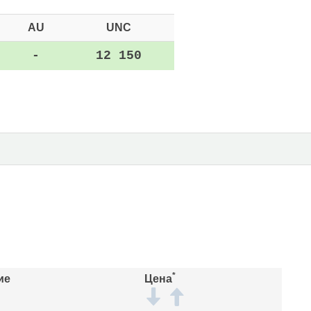
AU
UNC
-
12 150
*
ие
Цена